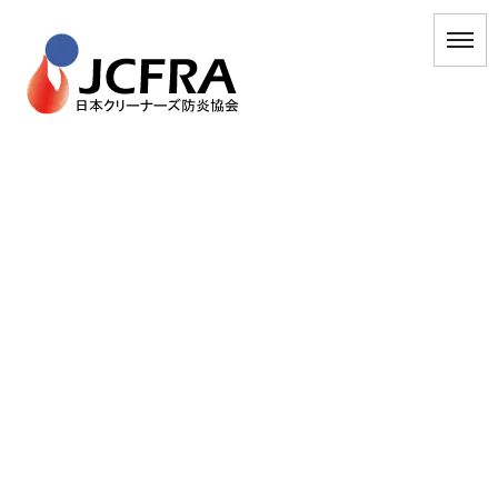
[%article_date_notime_dot%]
[%title%]
HOME
|
ブログ
|
template.detail
[%list_start%]